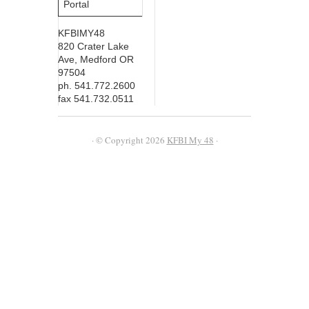
Portal
KFBIMY48
820 Crater Lake
Ave, Medford OR
97504
ph. 541.772.2600
fax 541.732.0511
· © Copyright 2026
KFBI My 48
·